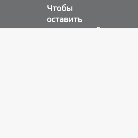
Чтобы
оставить
комментарий
Авторизуйтесь через
любую из соц. сетей
Разное
100 лет назад
на этом
острове
посреди моря
забыли 100