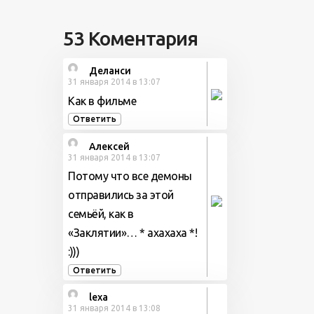
53 Коментария
Деланси
31 января 2014 в 13:07
Как в фильме
Ответить
Алексей
31 января 2014 в 13:07
Потому что все демоны
отправились за этой
семьёй, как в
«Заклятии»… * ахахаха *!
:)))
Ответить
lexa
31 января 2014 в 13:08