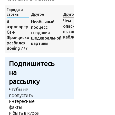
Города и
Города и
страны
Другое
Другое
страны
Чем
В США на
В
Необычный
опасны
продажу
аэропорту
процесс
высокие
выставлен
Сан-
создания
каблуки?
город
Франциско
шедевральной
разбился
картины
Boeing 777
Подпишитесь
на
рассылку
Чтобы не
пропустить
интересные
факты
и быть в курсе