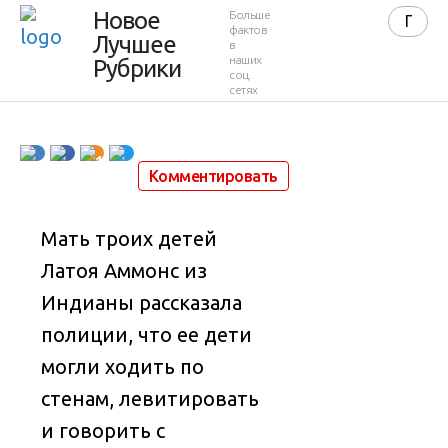
чужими
Новое
Больше
фактов
Лучшее
в
голосами
наших
Рубрики
соц.
сетях
31 января 2014 в 13:01
79 999
53
1
Комментировать
Мать троих детей
Латоя Аммонс из
Индианы рассказала
полиции, что ее дети
могли ходить по
стенам, левитировать
и говорить с