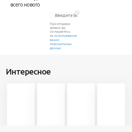
всего нового
При отправке
заявки вы
соглашаетесь
на
использование
ваших
персональных
данных
Интересное
Разное
Разное
Человек
Разное