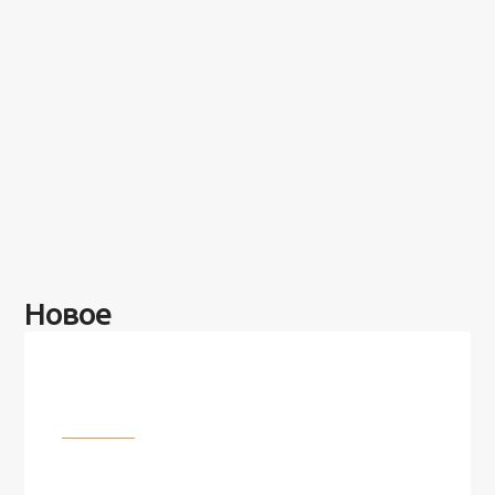
Новое
Разное
100 лет назад на этом острове
посреди моря забыли 100