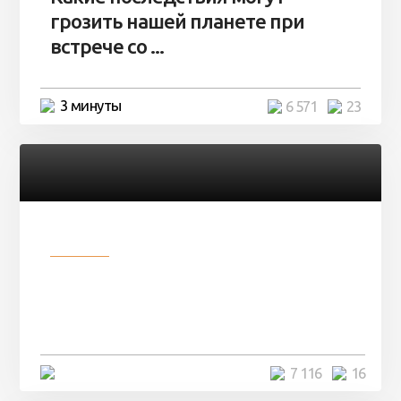
грозить нашей планете при
встрече со ...
3 минуты
6 571
23
Разное
Парни нашли в лесу
заброшенный вагон и решили
остаться там на ...
4 минуты
7 116
16