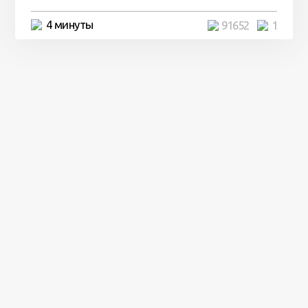
4 минуты
91652
1