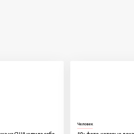
Человек
ка из США купила себе
10+ фото, которые док