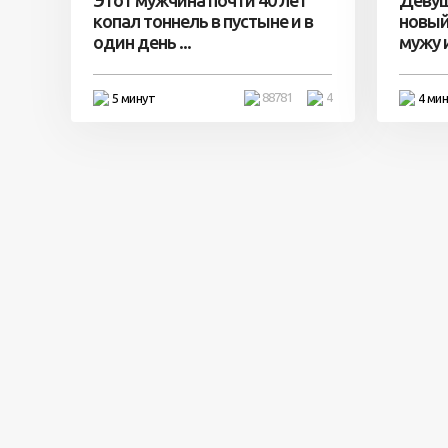
копал тоннель в пустыне и в
новый
один день ...
мужу и 
88781
4
5 минут
4 ми