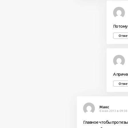
Потому-
Отве
А приче
Отве
Макс
6 мая 2013 в 09:38
Главное чтобы протезы н