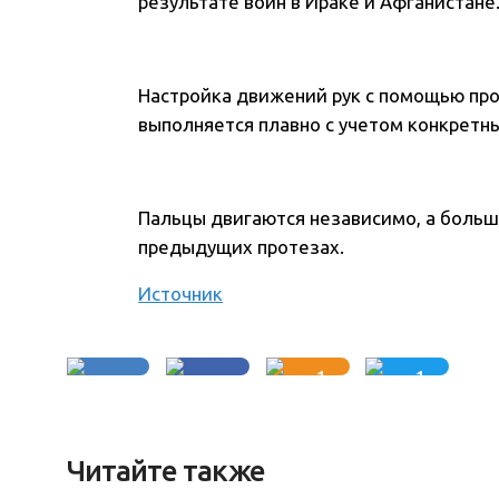
результате войн в Ираке и Афганистане
Настройка движений рук с помощью пр
выполняется плавно с учетом конкретн
Пальцы двигаются независимо, а большо
предыдущих протезах.
Источник
1
1
Читайте также