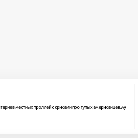
й
нтариев местных троллей с криками про тупых американцев.Ау