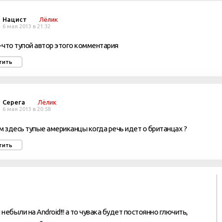
Нацист
Лёлик
6 мая 2013 в 21:32
что тупой автор этого комментария
тить
Серега
Лёлик
6 мая 2013 в 20:58
м здесь тупые американцы когда речь идет о британцах ?
тить
ебыли на Android!!! а то чувака будет постоянно глючить,