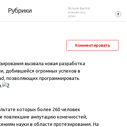
Больше фактов
Рубрики
в наших соц.
сетях
6 мая 2013 в 06:45
24 235
31
Комментировать
зирования вызвала новая разработка
и, добившейся огромных успехов в
Pad, позволяющих программировать
.
ультате которых более 260 человек
ле повлекшие ампутацию конечностей,
ениям науки в области протезирования. На