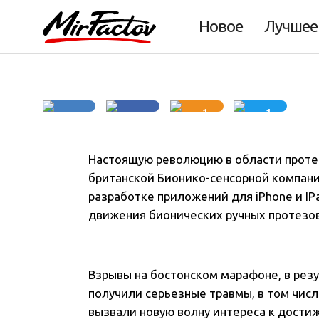
рук с iPhone
Новое
Лучшее
1
1
Настоящую революцию в области проте
британской Бионико-сенсорной компани
разработке приложений для iPhone и I
движения бионических ручных протезов
Взрывы на бостонском марафоне, в рез
получили серьезные травмы, в том чис
вызвали новую волну интереса к достиж