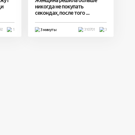
ди
никогда не покупать
секондах, после того ...
92
1
310701
3
3 минуты