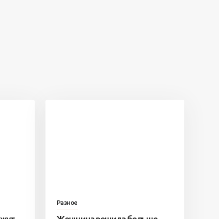
Разное
ажут
Женщина решила больше