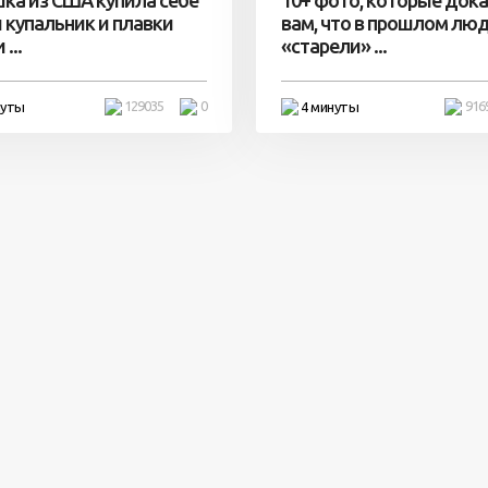
 купальник и плавки
вам, что в прошлом лю
...
«старели» ...
129035
0
916
нуты
4 минуты