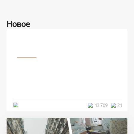
Новое
Разное
100 лет назад на этом острове
посреди моря забыли 100
человек и вернулись туда спустя
7 лет
5 минут
13 709
21