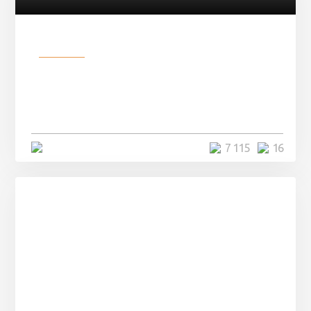
Разное
Парни нашли в лесу
заброшенный вагон и решили
остаться там на ...
4 минуты
7 115
16