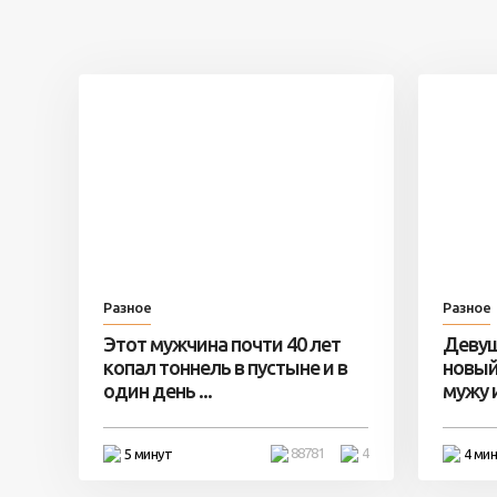
Разное
Разное
Этот мужчина почти 40 лет
Девуш
копал тоннель в пустыне и в
новый
один день ...
мужу и 
88781
4
5 минут
4 ми