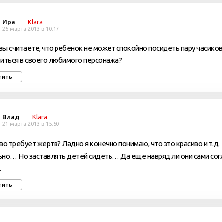
Ира
Klara
26 марта 2013 в 10:17
 вы считаете, что ребенок не может спокойно посидеть пару часиков
иться в своего любимого персонажа?
тить
Влад
Klara
21 марта 2013 в 15:50
во требует жертв? Ладно я конечно понимаю, что это красиво и т.д.
но… Но заставлять детей сидеть… Да еще навряд ли они сами со
…
тить