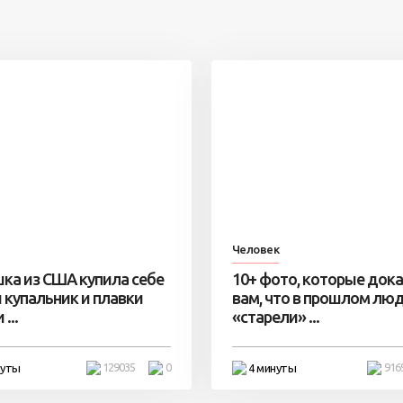
Человек
ка из США купила себе
10+ фото, которые док
 купальник и плавки
вам, что в прошлом лю
...
«старели» ...
129035
0
916
нуты
4 минуты