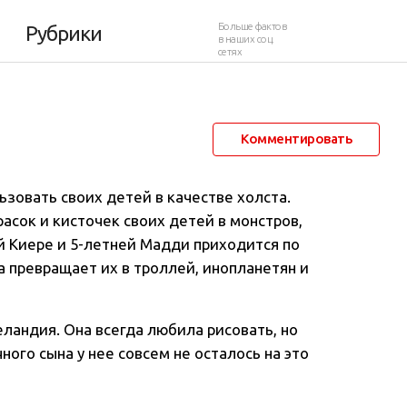
Больше фактов
Рубрики
в наших соц.
сетях
21 марта 2013 в 08:36
24 460
26
Комментировать
зовать своих детей в качестве холста
.
асок и кисточек своих детей в монстров,
й Киере и 5-летней Мадди приходится по
а превращает их в троллей, инопланетян и
еландия. Она всегда любила рисовать, но
ого сына у нее совсем не осталось на это