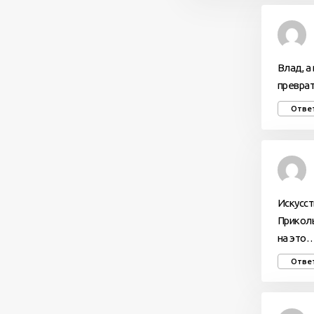
Влад, а
преврат
Отве
Искусcт
Приколь
на это
Отве