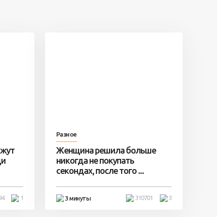
Разное
ажут
Женщина решила больше
ди
никогда не покупать
секондах, после того ...
94
1
310701
3
3 минуты