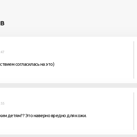
ев
:47
ствием согласилась на это)
:55
ким детям?? Это наверно вредно для кожи.