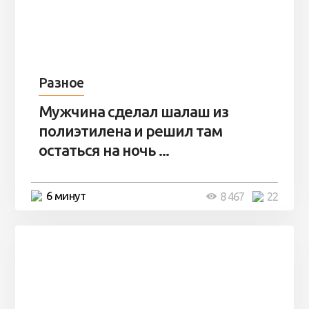
Разное
Мужчина сделал шалаш из
полиэтилена и решил там
остаться на ночь ...
6 минут
8 467
22