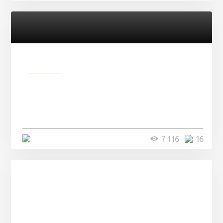
Разное
Парни нашли в лесу
заброшенный вагон и решили
остаться там на ...
4 минуты
7 116
16