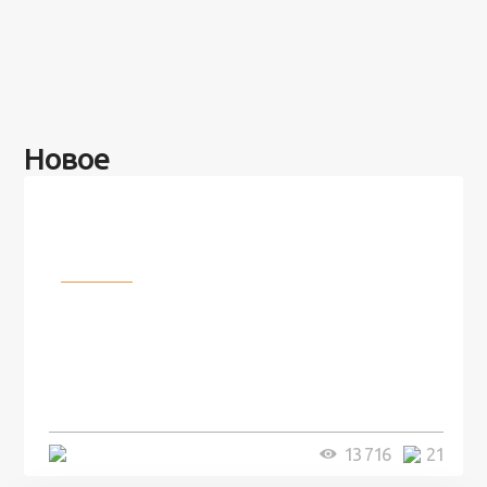
Новое
Разное
100 лет назад на этом острове
посреди моря забыли 100
человек и вернулись туда спустя
7 лет
5 минут
13 716
21