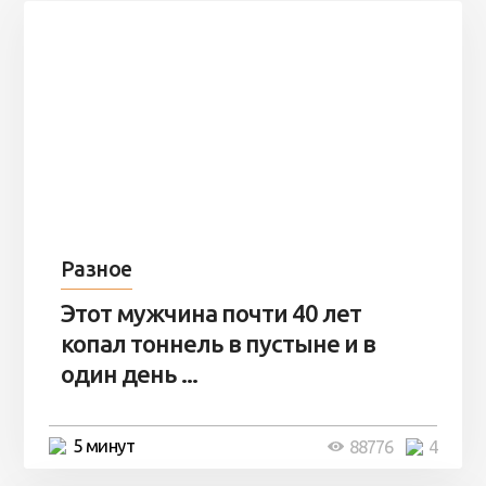
Разное
Этот мужчина почти 40 лет
копал тоннель в пустыне и в
один день ...
5 минут
88776
4