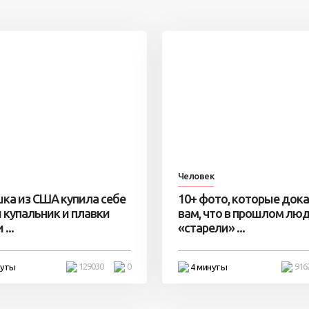
Человек
ка из США купила себе
10+ фото, которые док
 купальник и плавки
вам, что в прошлом лю
...
«старели» ...
129030
0
916
нуты
4 минуты