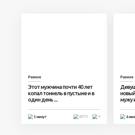
Разное
Разное
Этот мужчина почти 40 лет
Девуш
копал тоннель в пустыне и в
новый
один день ...
мужу и 
88775
4
5 минут
4 ми