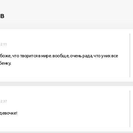
ев
12:11
боже, что творится в мире. вообще, очень рада, что у них все
бенку.
12:37
 девочке!