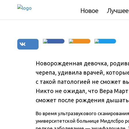
черепа, стал оч
Новое
Лучшее
Новорожденная девочка, родивш
черепа, удивила врачей, которы
с такой патологией не сможет 
Никто не ожидал, что Вера Марти
сможет после рождения дышать
Во время ультразвукового сканирования
университетской больнице Мидлсбро ро
редкое заболевание — энцефалоцеле. 