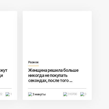
Разное
ажут
Женщина решила больше
ди
никогда не покупать
секондах, после того ...
22
1
310700
3
3 минуты