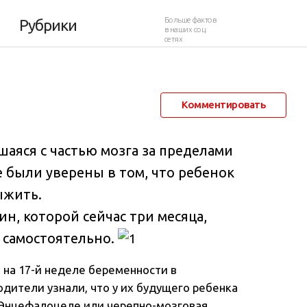
ередным чудом
Больше фактов
Рубрики
в наших соц.
сетях
8 февраля 2014 в 11:47
74 570
15
Комментировать
аяся с частью мозга за пределами
е были уверены в том, что ребенок
выжить
.
н, которой сейчас три месяца,
 самостоятельно.
 на 17-й неделе беременности в
дители узнали, что у их будущего ребенка
Энцефалоцеле или черепно-мозговая