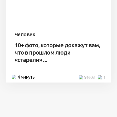
Человек
10+ фото, которые докажут вам,
что в прошлом люди
«старели» ...
4 минуты
91603
1