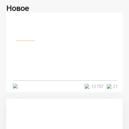
Новое
Разное
100 лет назад на этом острове
посреди моря забыли 100
человек и вернулись туда спустя
7 лет
5 минут
13 707
21