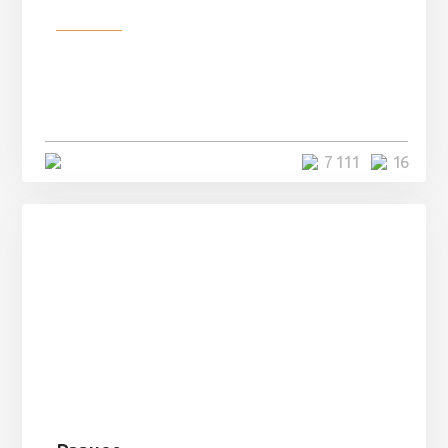
Разное
Парни нашли в лесу
заброшенный вагон и решили
остаться там на ...
4 минуты
7 111
16