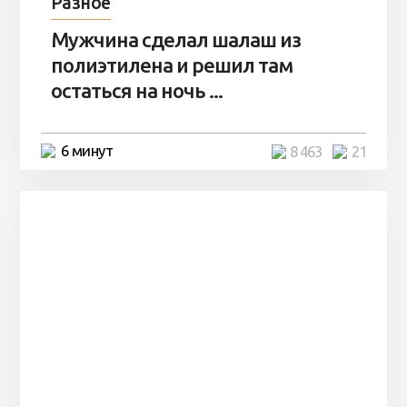
Разное
Мужчина сделал шалаш из
полиэтилена и решил там
остаться на ночь ...
6 минут
8 463
21