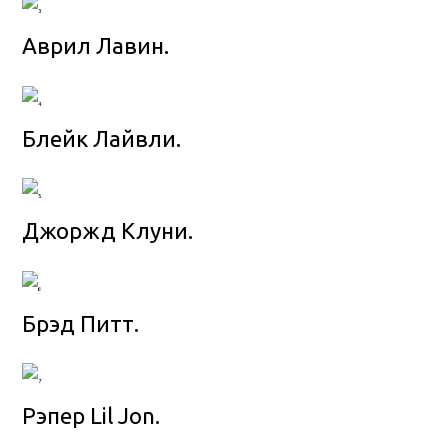
Аврил Лавин.
Блейк Лайвли.
Джоржд Клуни.
Брэд Питт.
Рэпер Lil Jon.