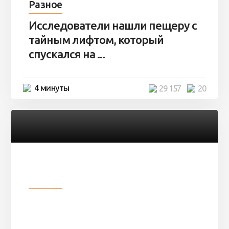
Разное
Исследователи нашли пещеру с
тайным лифтом, который
спускался на ...
4 минуты
29 157
20
Разное
Девушка показала свои фото, но
никто так и не смог угадать ...