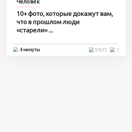
Человек
10+ фото, которые докажут вам,
что в прошлом люди
«старели» ...
4 минуты
91672
1