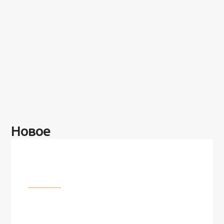
Новое
Разное
100 лет назад на этом острове
посреди моря забыли 100