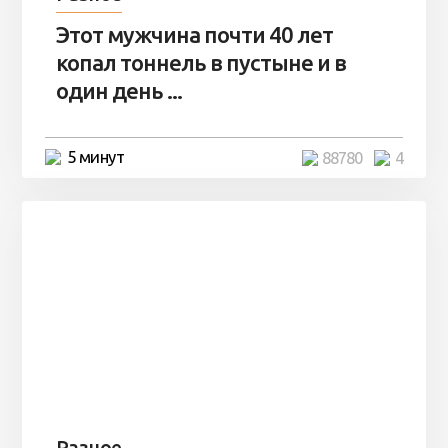
Этот мужчина почти 40 лет
копал тоннель в пустыне и в
один день ...
5 минут
88780
4
Разное