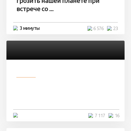
грозить нашей планете при
встрече со ...
3 минуты
6 576
23
Разное
Парни нашли в лесу
заброшенный вагон и решили
остаться там на ...
4 минуты
7 117
16