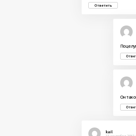
Ответить
Поцелуй
Отве
Он тако
Отве
kail