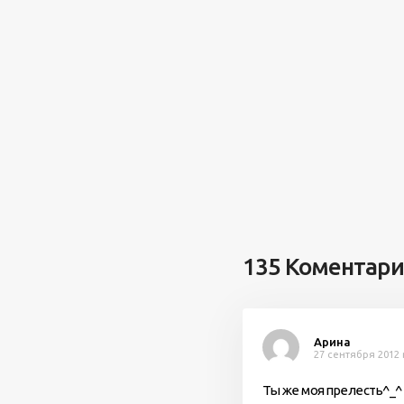
135 Коментар
Арина
27 сентября 2012 
Ты же моя прелесть^_^