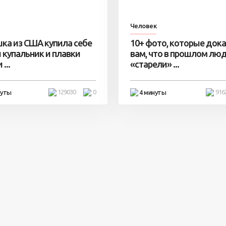
Человек
ка из США купила себе
10+ фото, которые док
 купальник и плавки
вам, что в прошлом лю
...
«старели» ...
129030
0
916
нуты
4 минуты