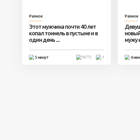
Разное
Разное
Этот мужчина почти 40 лет
Девуш
копал тоннель в пустыне и в
новый
один день ...
мужу и 
88775
4
5 минут
4 ми