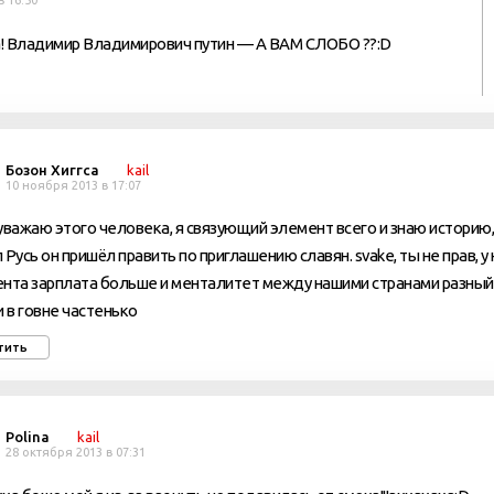
в 16:50
! Владимир Владимирович путин — А ВАМ СЛОБО ??:D
Бозон Хиггса
kail
10 ноября 2013 в 17:07
уважаю этого человека, я связующий элемент всего и знаю историю
 Русь он пришёл править по приглашению славян. svake, ты не прав, у
нта зарплата больше и менталитет между нашими странами разный
и в говне частенько
тить
Polina
kail
28 октября 2013 в 07:31