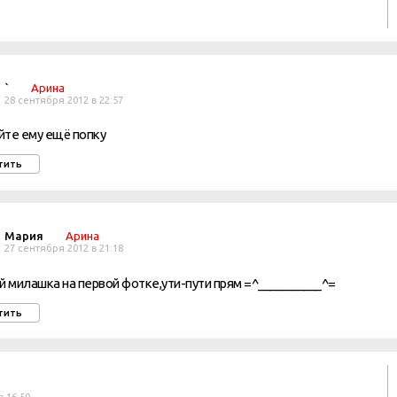
`
Арина
28 сентября 2012 в 22:57
те ему ещё попку
тить
Мария
Арина
27 сентября 2012 в 21:18
й милашка на первой фотке,ути-пути прям =^___________^=
тить