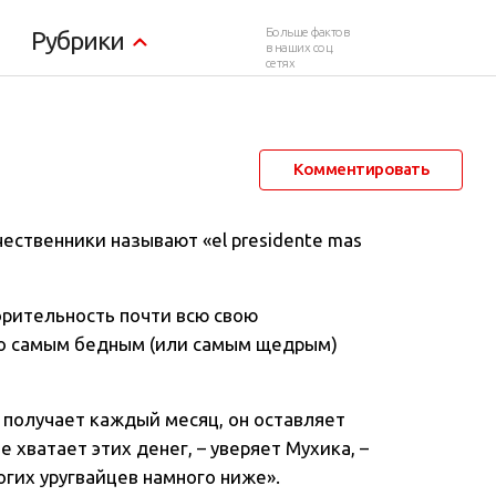
Больше фактов
Рубрики
в наших соц.
сетях
27 сентября 2012 в 16:27
77 773
135
Комментировать
ественники называют «el presidente mas
орительность почти всю свою
го самым бедным (или самым щедрым)
 получает каждый месяц, он оставляет
е хватает этих денег, – уверяет Мухика, –
гих уругвайцев намного ниже».