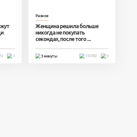
Разное
ажут
Женщина решила больше
ди
никогда не покупать
секондах, после того ...
24
1
310700
3
3 минуты