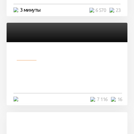
3 минуты
6 570
23
Разное
Парни нашли в лесу
заброшенный вагон и решили
остаться там на ...
4 минуты
7 116
16