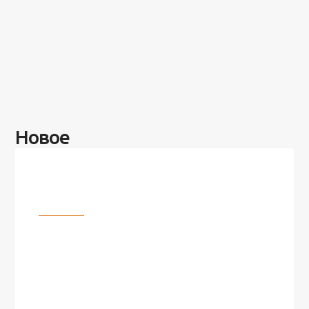
Новое
Разное
100 лет назад на этом острове
посреди моря забыли 100
человек и вернулись туда спустя
7 лет