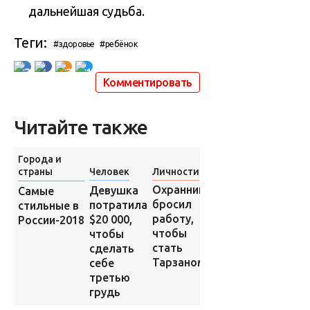
дальнейшая судьба.
Теги:
#здоровье
#ребёнок
2
2
1
Комментировать
Читайте также
Города и
страны
Человек
Личности
Другое
Охранник
Девушка
Самые
Японские
бросил
потратила
стильные в
подростки
работу,
$20 000,
России-2018
выращивают
чтобы
чтобы
у себя на лбу
стать
сделать
пончики из
Тарзаном
себе
соли
третью
грудь