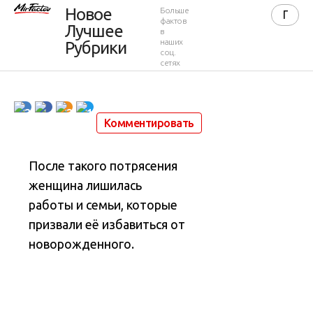
Новое
Больше
избавиться
фактов
Лучшее
в
наших
Рубрики
соц.
сетях
2 539
0
4 минуты
10 сентября 2021 в 10:41
2
2
1
Комментировать
После такого потрясения
женщина лишилась
работы и семьи, которые
призвали её избавиться от
новорожденного.