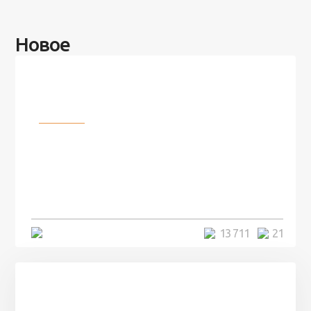
Новое
Разное
100 лет назад на этом острове
посреди моря забыли 100
человек и вернулись туда спустя
7 лет
5 минут
13 711
21