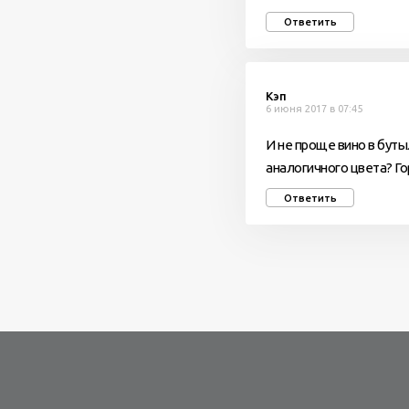
Ответить
Кэп
6 июня 2017 в 07:45
И не проще вино в буты
аналогичного цвета? Го
Ответить