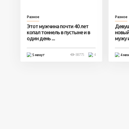
Разное
Разное
Этот мужчина почти 40 лет
Девуш
копал тоннель в пустыне и в
новый
один день ...
мужу и 
88775
4
5 минут
4 ми