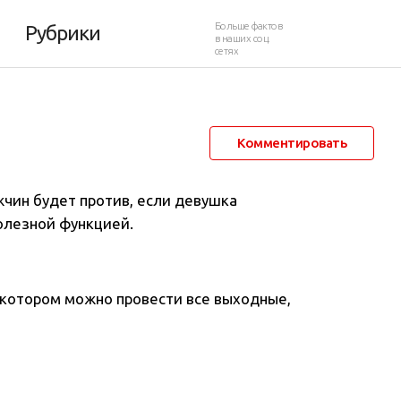
 с секретом
Больше фактов
Рубрики
в наших соц.
сетях
3 июня 2017 в 13:52
8 491
2
Комментировать
жчин будет против, если девушка
полезной функцией.
с котором можно провести все выходные,