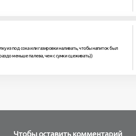
лку из под сока или газировки наливать, чтобы напиток был
раздо меньше палева, чем с сумки сцеживать))
Чтобы оставить комментарий