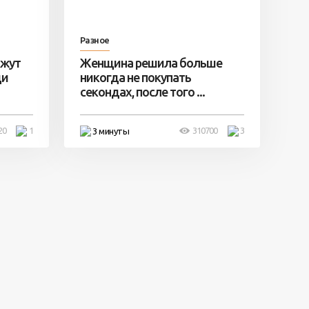
Разное
ажут
Женщина решила больше
ди
никогда не покупать
секондах, после того ...
20
1
310700
3
3 минуты