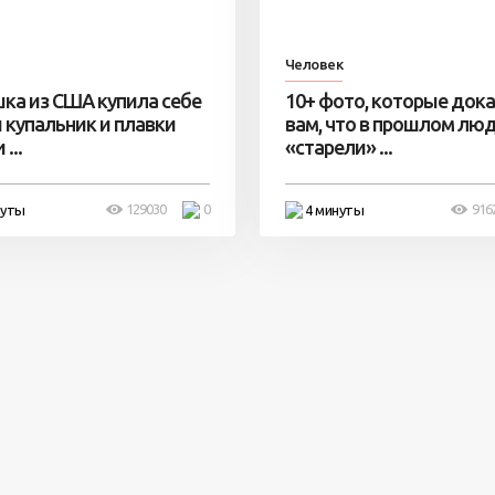
Человек
ка из США купила себе
10+ фото, которые док
 купальник и плавки
вам, что в прошлом лю
...
«старели» ...
129030
0
916
нуты
4 минуты