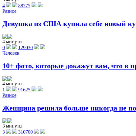
4
88775
Разное
Девушка из США купила себе новый куп
4 минуты
0
129030
Человек
10+ фото, которые докажут вам, что в п
4 минуты
1
91625
Разное
Женщина решила больше никогда не поку
3 минуты
3
310700