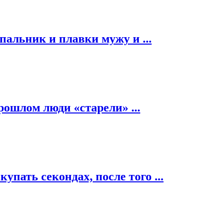
альник и плавки мужу и ...
рошлом люди «старели» ...
пать секондах, после того ...