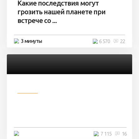
Какие последствия могут
грозить нашей планете при
встрече со ...
3 минуты
6 570
22
Разное
Парни нашли в лесу
заброшенный вагон и решили
остаться там на ...
4 минуты
7 115
16