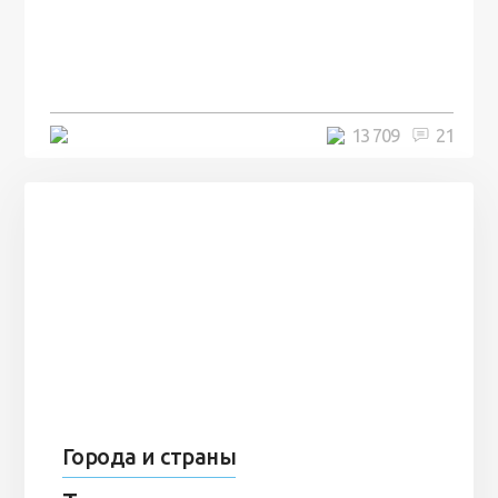
посреди моря забыли 100
человек и вернулись туда спустя
7 лет
5 минут
13 709
21
Города и страны