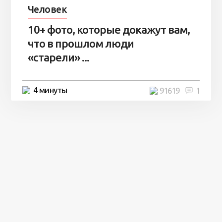
Человек
10+ фото, которые докажут вам,
что в прошлом люди
«старели» ...
4 минуты
91619
1