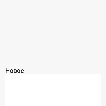
Новое
Разное
100 лет назад на этом острове