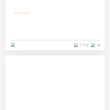
Разное
Парни нашли в лесу
заброшенный вагон и решили
остаться там на ...
4 минуты
7 116
16