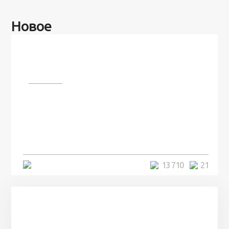
Новое
Разное
100 лет назад на этом острове
посреди моря забыли 100
человек и вернулись туда спустя
7 лет
5 минут
13 710
21