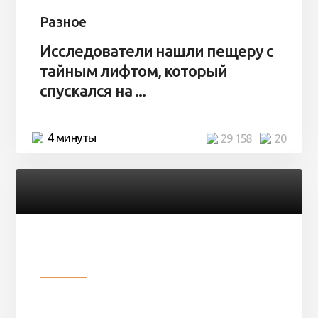
Разное
Исследователи нашли пещеру с
тайным лифтом, который
спускался на ...
4 минуты
29 158
20
Разное
Девушка показала свои фото, но
никто так и не смог угадать ...