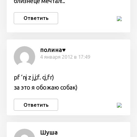
близнеце мечтал!..
Ответить
полина♥
4 января 2012 в 17:49
pf ‘nj z j,j;f. cj,fr)
за это я обожаю собак)
Ответить
Шуша