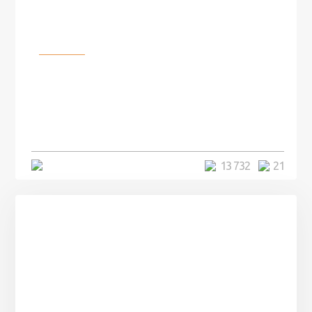
Разное
100 лет назад на этом острове
посреди моря забыли 100
человек и вернулись туда спустя
7 лет
5 минут
13 732
21