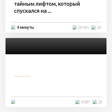
тайным лифтом, который
спускался на ...
4 минуты
29 161
20
Разное
Девушка показала свои фото, но
никто так и не смог угадать ...
4 минуты
4 597
20