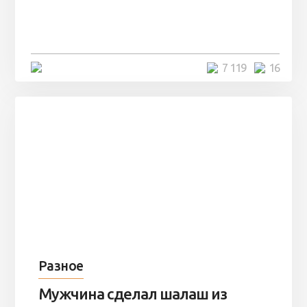
заброшенный вагон и решили
остаться там на ...
4 минуты
7 119
16
Разное
Мужчина сделал шалаш из