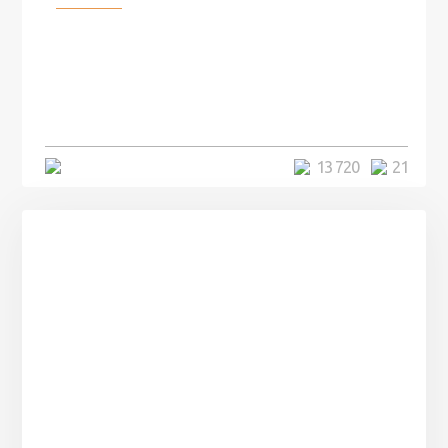
100 лет назад на этом острове
посреди моря забыли 100
человек и вернулись туда спустя
7 лет
5 минут
13 720
21