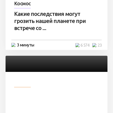
Космос
Какие последствия могут
грозить нашей планете при
встрече со ...
3 минуты
6 574
23
Разное
Парни нашли в лесу
заброшенный вагон и решили
остаться там на ...