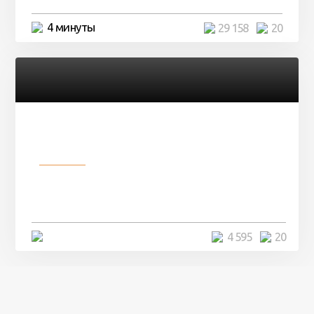
4 минуты
29 158
20
Разное
Девушка показала свои фото, но
никто так и не смог угадать ...
4 минуты
4 595
20