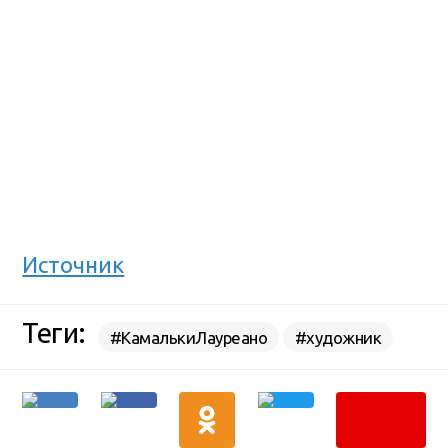
Источник
Теги:
#КамалькиЛауреано
#художник