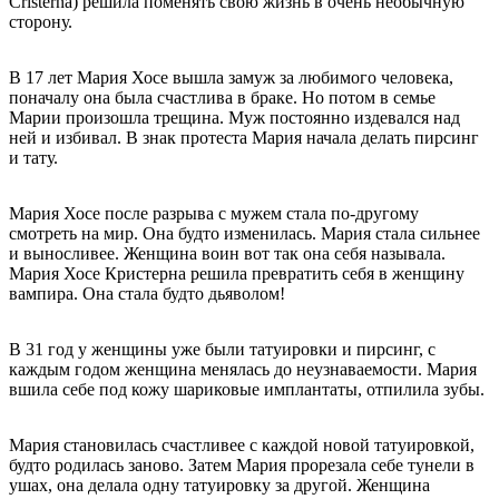
Cristerna) решила поменять свою жизнь в очень необычную
сторону.
В 17 лет Мария Хосе вышла замуж за любимого человека,
поначалу она была счастлива в браке. Но потом в семье
Марии произошла трещина. Муж постоянно издевался над
ней и избивал. В знак протеста Мария начала делать пирсинг
и тату.
Мария Хосе после разрыва с мужем стала по-другому
смотреть на мир. Она будто изменилась. Мария стала сильнее
и выносливее. Женщина воин вот так она себя называла.
Мария Хосе Кристерна решила превратить себя в женщину
вампира. Она стала будто дьяволом!
В 31 год у женщины уже были татуировки и пирсинг, с
каждым годом женщина менялась до неузнаваемости. Мария
вшила себе под кожу шариковые имплантаты, отпилила зубы.
Мария становилась счастливее с каждой новой татуировкой,
будто родилась заново. Затем Мария прорезала себе тунели в
ушах, она делала одну татуировку за другой. Женщина