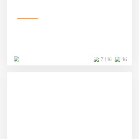
Разное
Парни нашли в лесу
заброшенный вагон и решили
остаться там на ...
4 минуты
7 116
16