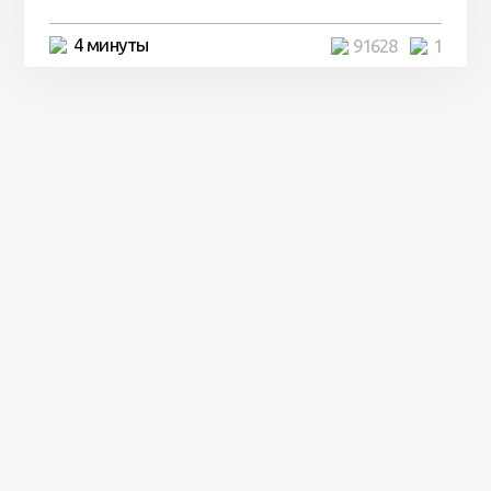
4 минуты
91628
1