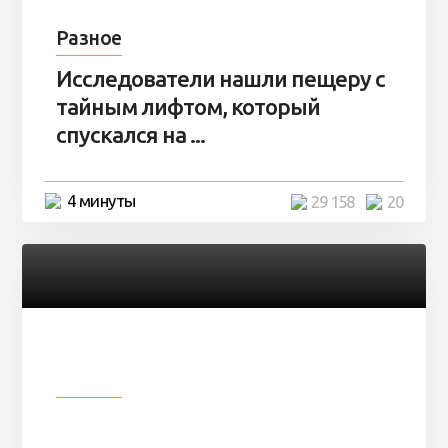
Разное
Исследователи нашли пещеру с
тайным лифтом, который
спускался на ...
4 минуты
29 158
20
Разное
Девушка показала свои фото, но
никто так и не смог угадать ...