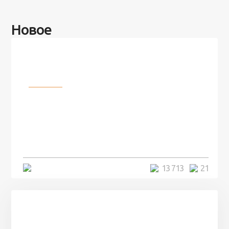
Новое
Разное
100 лет назад на этом острове
посреди моря забыли 100
человек и вернулись туда спустя
7 лет
5 минут
13 713
21