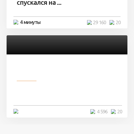
спускался на ...
4 минуты
29 160
20
Разное
Девушка показала свои фото, но
никто так и не смог угадать ...
4 минуты
4 596
20