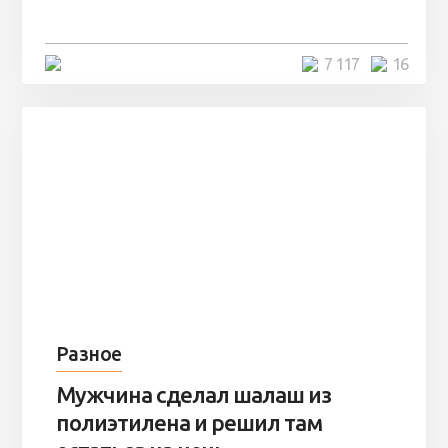
остаться там на ...
4 минуты
7 117
16
Разное
Мужчина сделал шалаш из
полиэтилена и решил там