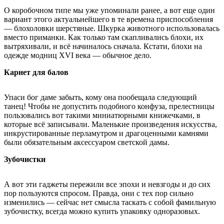
О коробочном типе мы уже упоминали ранее, а вот еще один
вариант этого актуальнейшего в те времена приспособления
— блохоловки шерстяные. Шкурка животного использовалась
вместо приманки. Как только там скапливались блохи, их
вытряхивали, и всё начиналось сначала. Кстати, блохи на
одежде модниц XVI века — обычное дело.
Карнет для балов
Упаси бог даме забыть, кому она пообещала следующий
танец! Чтобы не допустить подобного конфуза, прелестницы
пользовались вот такими миниатюрными книжечками, в
которые всё записывали. Маленькие произведения искусства,
инкрустированные перламутром и драгоценными камнями
были обязательным аксессуаром светской дамы.
Зубочистки
А вот эти гаджеты пережили все эпохи и невзгоды и до сих
пор пользуются спросом. Правда, они с тех пор сильно
изменились — сейчас нет смысла таскать с собой фамильную
зубочистку, всегда можно купить упаковку одноразовых.