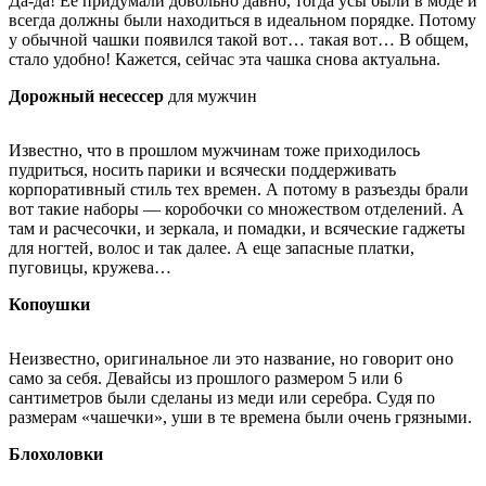
Да-да! Ее придумали довольно давно, тогда усы были в моде и
всегда должны были находиться в идеальном порядке. Потому
у обычной чашки появился такой вот… такая вот… В общем,
стало удобно! Кажется, сейчас эта чашка снова актуальна.
Дорожный несессер
для мужчин
Известно, что в прошлом мужчинам тоже приходилось
пудриться, носить парики и всячески поддерживать
корпоративный стиль тех времен. А потому в разъезды брали
вот такие наборы — коробочки со множеством отделений. А
там и расчесочки, и зеркала, и помадки, и всяческие гаджеты
для ногтей, волос и так далее. А еще запасные платки,
пуговицы, кружева…
Копоушки
Неизвестно, оригинальное ли это название, но говорит оно
само за себя. Девайсы из прошлого размером 5 или 6
сантиметров были сделаны из меди или серебра. Судя по
размерам «чашечки», уши в те времена были очень грязными.
Блохоловки