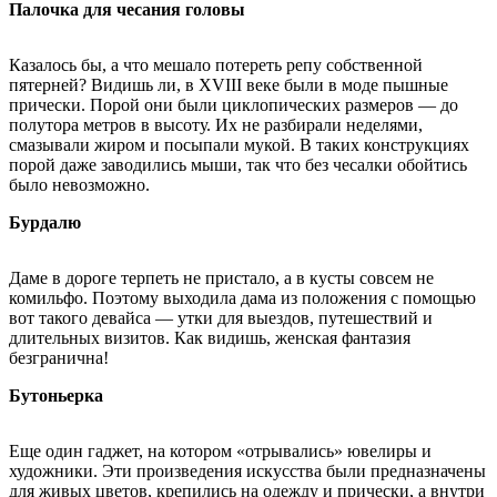
Палочка для чесания головы
Казалось бы, а что мешало потереть репу собственной
пятерней? Видишь ли, в XVIII веке были в моде пышные
прически. Порой они были циклопических размеров — до
полутора метров в высоту. Их не разбирали неделями,
смазывали жиром и посыпали мукой. В таких конструкциях
порой даже заводились мыши, так что без чесалки обойтись
было невозможно.
Бурдалю
Даме в дороге терпеть не пристало, а в кусты совсем не
комильфо. Поэтому выходила дама из положения с помощью
вот такого девайса — утки для выездов, путешествий и
длительных визитов. Как видишь, женская фантазия
безгранична!
Бутоньерка
Еще один гаджет, на котором «отрывались» ювелиры и
художники. Эти произведения искусства были предназначены
для живых цветов, крепились на одежду и прически, а внутри