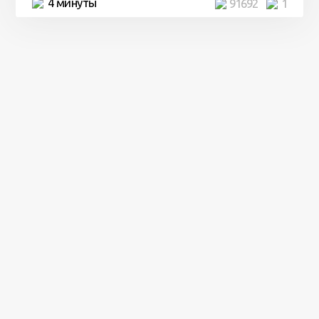
4 минуты
91692
1