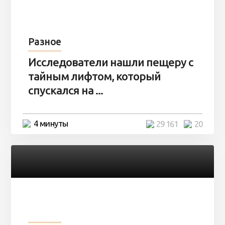
Разное
Исследователи нашли пещеру с
тайным лифтом, который
спускался на ...
4 минуты
29 161
20
Разное