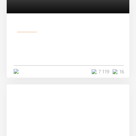
Разное
Парни нашли в лесу
заброшенный вагон и решили
остаться там на ...
4 минуты
7 119
16