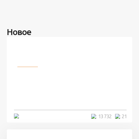
Новое
Разное
100 лет назад на этом острове
посреди моря забыли 100
человек и вернулись туда спустя
7 лет
5 минут
13 732
21