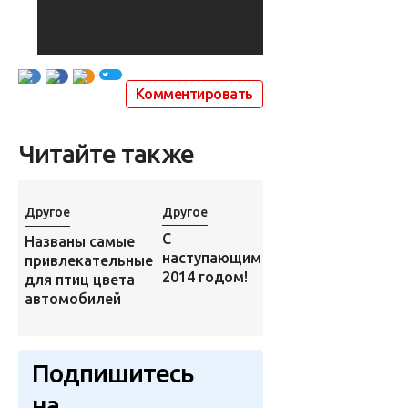
Комментировать
Читайте также
Города и
Другое
Другое
страны
Города
Племя
С
Названы самые
Можно
Явалапити:
наступающим
привлекательные
консе
последние
2014 годом!
для птиц цвета
воздух
200
автомобилей
но лю
человек
город
Подпишитесь
на