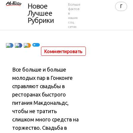
Свадьба в
Новое
Больше
фактов
Лучшее
в
Макдональдсе
наших
Рубрики
соц.
сетях
20 июля 2014 в 19:59
27 497
20
Комментировать
Все больше и больше
молодых пар в Гонконге
справляют свадьбы в
ресторанах быстрого
питания Макдональдс,
чтобы не тратить
слишком много средств на
торжество
. Свадьба в