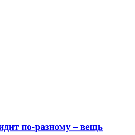
идит по-разному – вещь