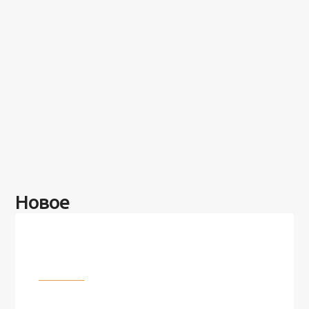
Новое
Разное
100 лет назад на этом острове