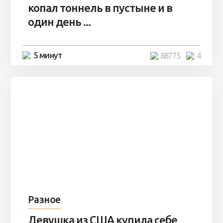
копал тоннель в пустыне и в
один день ...
5 минут
88775
4
Разное
Девушка из США купила себе