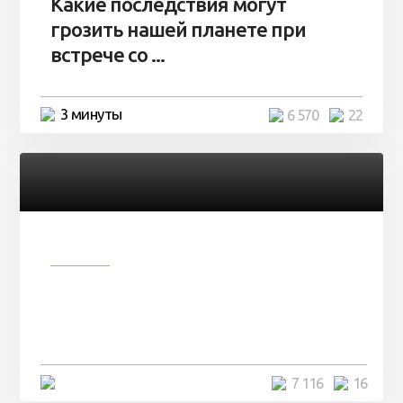
Какие последствия могут
грозить нашей планете при
встрече со ...
3 минуты
6 570
22
Разное
Парни нашли в лесу
заброшенный вагон и решили
остаться там на ...
4 минуты
7 116
16