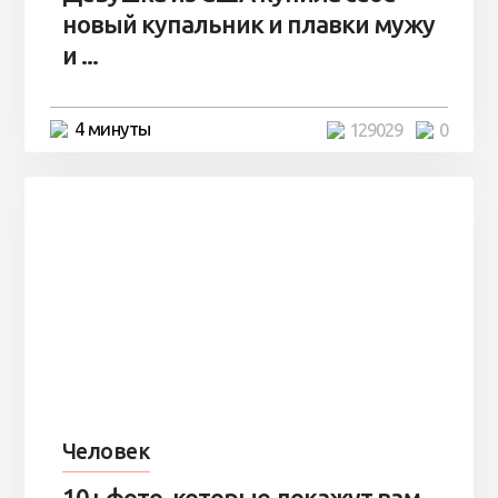
новый купальник и плавки мужу
и ...
4 минуты
129029
0
Человек
10+ фото, которые докажут вам,