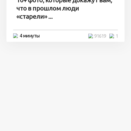
что в прошлом люди
«старели» ...
4 минуты
91619
1