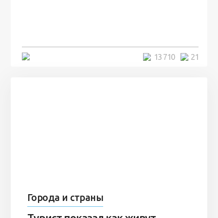
посреди моря забыли 100
человек и вернулись туда спустя
7 лет
5 минут
13 710
21
Города и страны
Турист показал как живут