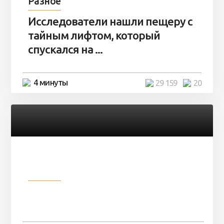
Разное
Исследователи нашли пещеру с
тайным лифтом, который
спускался на ...
4 минуты
29 159
20
Разное
Девушка показала свои фото, но
никто так и не смог угадать ...