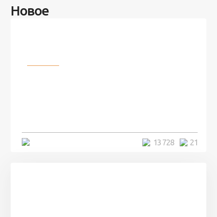
Новое
Разное
100 лет назад на этом острове
посреди моря забыли 100
человек и вернулись туда спустя
7 лет
5 минут
13 728
21