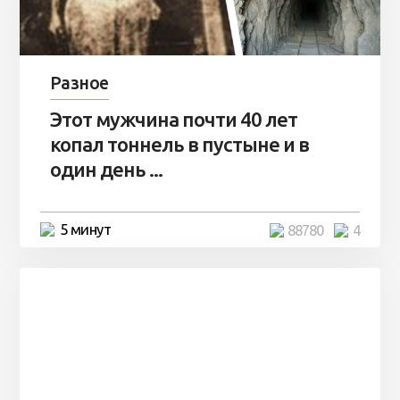
Разное
Этот мужчина почти 40 лет
копал тоннель в пустыне и в
один день ...
5 минут
88780
4