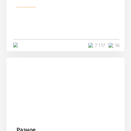
Разное
Парни нашли в лесу
заброшенный вагон и решили
остаться там на ...
4 минуты
7 117
16
Разное