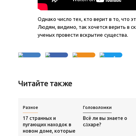
Однако число тех, кто верит в то, что 
Людям, видимо, так хочется верить в с
ученых провести вскрытие существа.
1
Читайте также
Разное
Головоломки
17 странных и
Всё ли вы знаете о
пугающих находок в
са́харе?
новом доме, которые