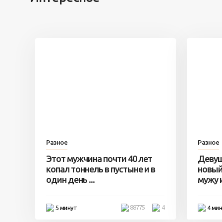
Разное
Разное
Этот мужчина почти 40 лет
Девуш
копал тоннель в пустыне и в
новый
один день ...
мужу и 
88775
4
5 минут
4 ми