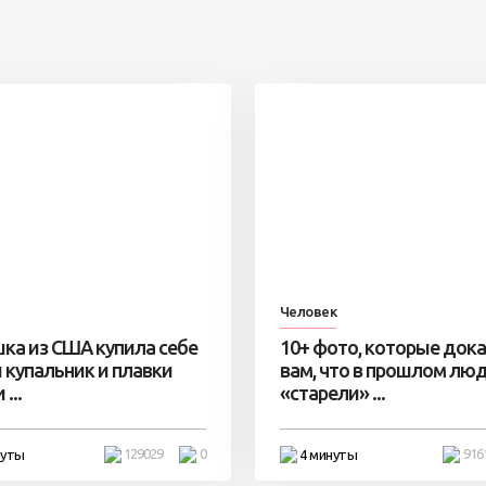
Человек
ка из США купила себе
10+ фото, которые док
 купальник и плавки
вам, что в прошлом лю
...
«старели» ...
129029
0
916
нуты
4 минуты