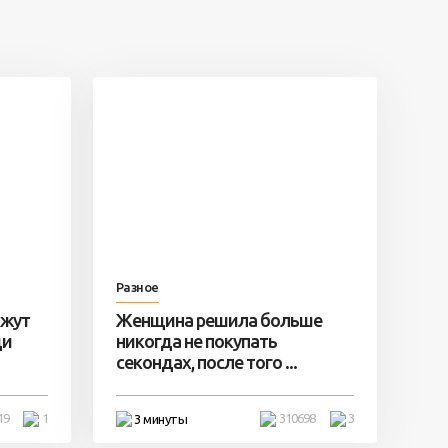
Разное
ажут
Женщина решила больше
ди
никогда не покупать
секондах, после того ...
19
1
310698
3
3 минуты