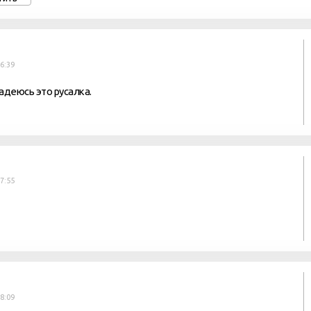
16:39
надеюсь это русалка.
17:55
18:09