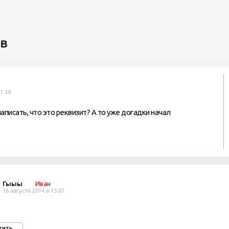
ев
11:34
аписать, что это реквизит? А то уже догадки начал
Гыыы
Иван
16 августа 2014 в 15:07
тить