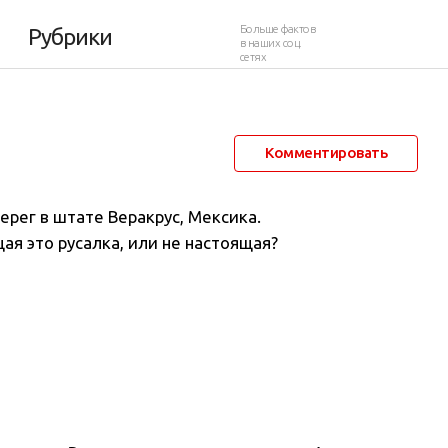
Больше фактов
Рубрики
в наших соц.
сетях
14 августа 2014 в 10:29
92 720
20
Комментировать
рег в штате Веракрус, Мексика.
я это русалка, или не настоящая?