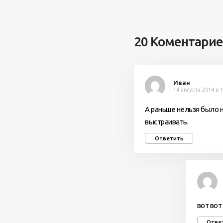
20 Коментари
Иван
14 августа 2014 в 
А раньше нельзя было н
выстраивать.
Ответить
вот вот
Отве