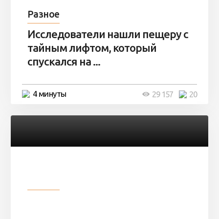
Разное
Исследователи нашли пещеру с
тайным лифтом, который
спускался на ...
4 минуты
29 157
20
Разное
Девушка показала свои фото, но
никто так и не смог угадать ...