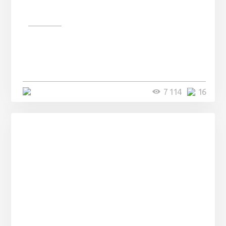
Разное
Парни нашли в лесу
заброшенный вагон и решили
остаться там на ...
4 минуты
7 114
16