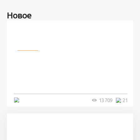
Новое
Разное
100 лет назад на этом острове
посреди моря забыли 100
человек и вернулись туда спустя
7 лет
5 минут
13 709
21