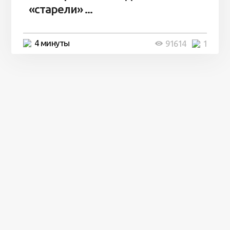
«старели» ...
4 минуты
91614
1