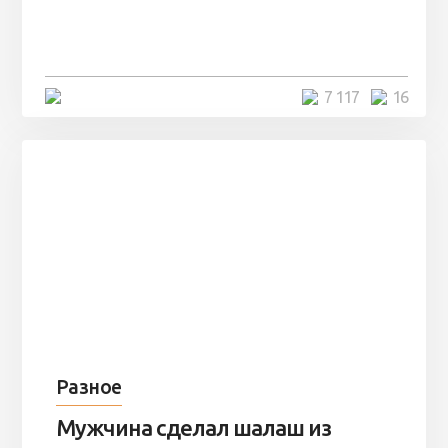
заброшенный вагон и решили
остаться там на ...
4 минуты
7 117
16
Разное
Мужчина сделал шалаш из