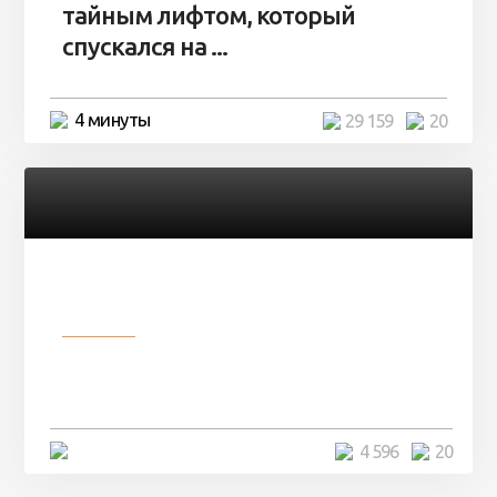
тайным лифтом, который
спускался на ...
4 минуты
29 159
20
Разное
Девушка показала свои фото, но
никто так и не смог угадать ...
4 минуты
4 596
20