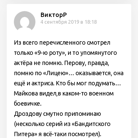
ВикторР
4 сентября 2019 в 18:18
Из всего перечисленного смотрел
только «9-ю роту», и то упомянутого
актёра не помню. Перову, правда,
помню по «Лицею»… оказывается, она
ещё и актриса. Кто бы мог подумать…
Майкова видел,в каком-то военном
боевичке.
Дроздову смутно припоминаю
(несколько серий из «Бандитского
Питера» я всё-таки посмотрел).