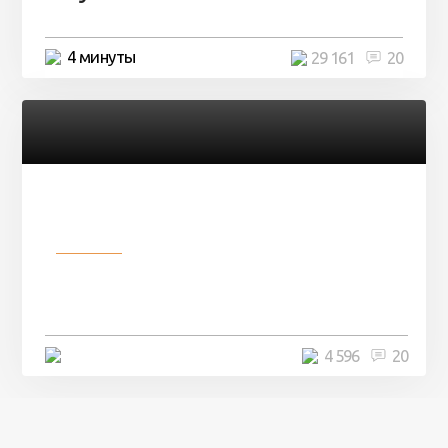
4 минуты
29 161
20
Разное
Девушка показала свои фото, но
никто так и не смог угадать ...
4 минуты
4 596
20