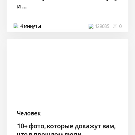
и ...
4 минуты
129035
0
Человек
10+ фото, которые докажут вам,
что в прошлом люди