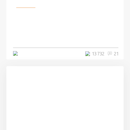
Разное
100 лет назад на этом острове
посреди моря забыли 100
человек и вернулись туда спустя
7 лет
5 минут
13 732
21