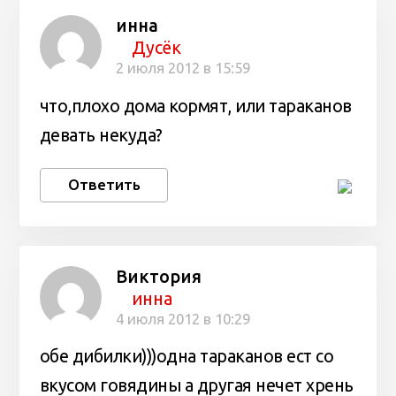
инна
Дусёк
2 июля 2012 в 15:59
что,плохо дома кормят, или тараканов
девать некуда?
Ответить
Виктория
инна
4 июля 2012 в 10:29
обе дибилки)))одна тараканов ест со
вкусом говядины а другая нечет хрень