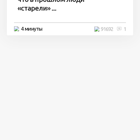
«старели» ...
4 минуты
91692
1