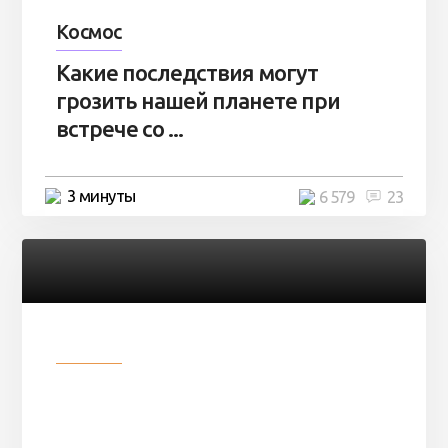
Космос
Какие последствия могут
грозить нашей планете при
встрече со ...
3 минуты
6 579
23
Разное
Парни нашли в лесу
заброшенный вагон и решили
остаться там на ...