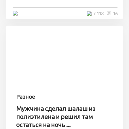
4 минуты
7 118
16
Разное
Мужчина сделал шалаш из
полиэтилена и решил там
остаться на ночь ...