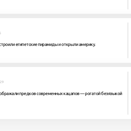
6
строили египетские пирамиды и открыли америку.
:29
изображали предков современных кацапов — рогатой безязыкой