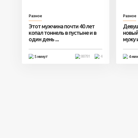
Разное
Разное
Этот мужчина почти 40 лет
Девуш
копал тоннель в пустыне и в
новый
один день ...
мужу и 
88781
4
5 минут
4 ми