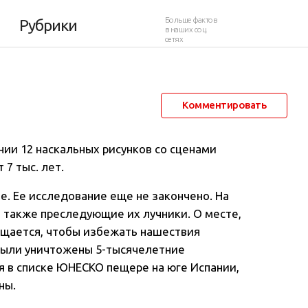
сунки
Больше фактов
Рубрики
в наших соц.
сетях
25 мая 2014 в 12:01
11 189
3
Комментировать
нии 12 наскальных рисунков со сценами
 7 тыс. лет
.
е. Ее исследование еще не закончено. На
а также преследующие их лучники. О месте,
общается, чтобы избежать нашествия
 были уничтожены 5-тысячелетние
 в списке ЮНЕСКО пещере на юге Испании,
ны.