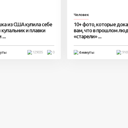
Человек
ка из США купила себе
10+ фото, которые док
 купальник и плавки
вам, что в прошлом лю
...
«старели» ...
129035
0
916
нуты
4 минуты