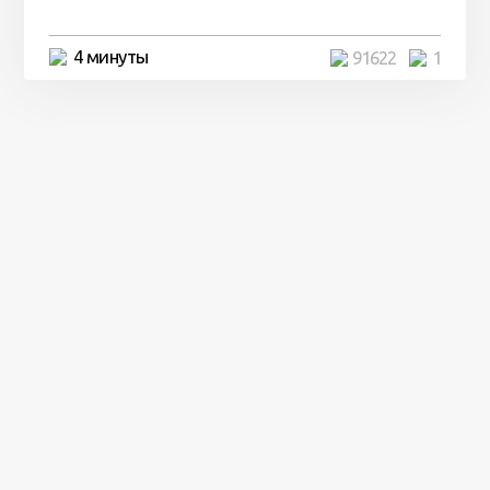
4 минуты
91622
1