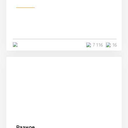
Разное
Парни нашли в лесу
заброшенный вагон и решили
остаться там на ...
4 минуты
7 116
16
Разное