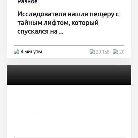
Разное
Исследователи нашли пещеру с
тайным лифтом, который
спускался на ...
4 минуты
29 158
20
Разное
Девушка показала свои фото, но
никто так и не смог угадать ...