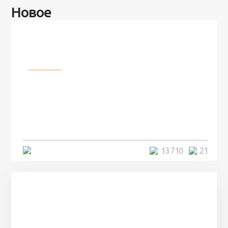
Новое
Разное
100 лет назад на этом острове
посреди моря забыли 100
человек и вернулись туда спустя
7 лет
5 минут
13 710
21