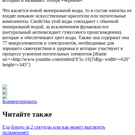
который и называют теперь «черным».
Что касается новой минеральной воды, то в состав напитка не
входят никакие искусственные красители или питательные
компоненты. Свойства этой воды совпадают с обычной
минеральной водой, за исключением фульвокислот
(натуральный антиоксидант гумусового происхождения),
которые и обеспечивают цвет воды. Также она содержит она
77 микроэлементов и электролитов, необходимые для
хорошего самочувствия и здоровья и которые участвуют в
процессе усвоения питательных элементов.[iframe
src=»http://www.youtube.com/embed/Y5c-1Sj7sBg» width=»620″
height=»345″]
Комментировать
Читайте также
Еда
Блюдо за 2 секунды или как может выглядеть
пельменемёт