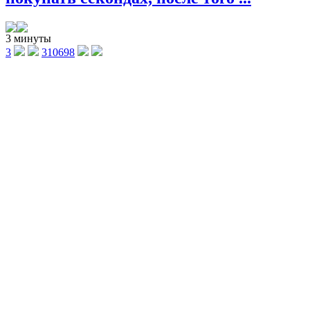
3 минуты
3
310698