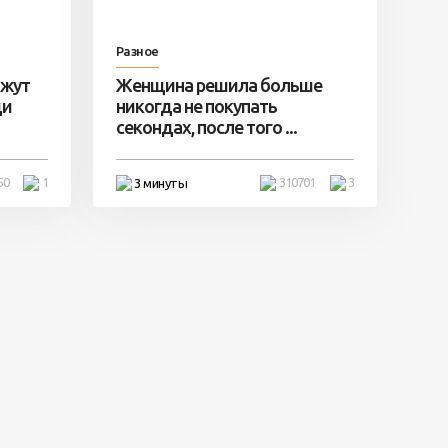
Разное
ажут
Женщина решила больше
ди
никогда не покупать
секондах, после того ...
50
1
310701
3
3 минуты