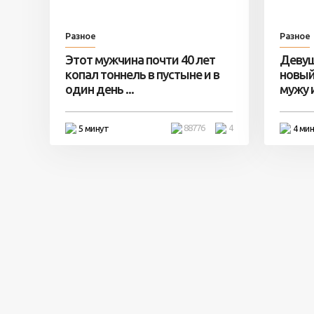
Разное
Разное
Этот мужчина почти 40 лет
Девуш
копал тоннель в пустыне и в
новый
один день ...
мужу и 
88776
4
5 минут
4 ми