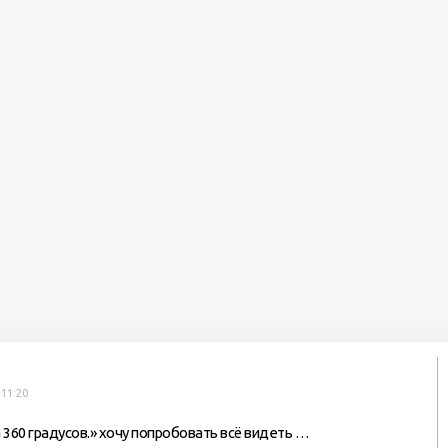
 11:20
а 360 градусов.» хочу попробовать всё видеть …