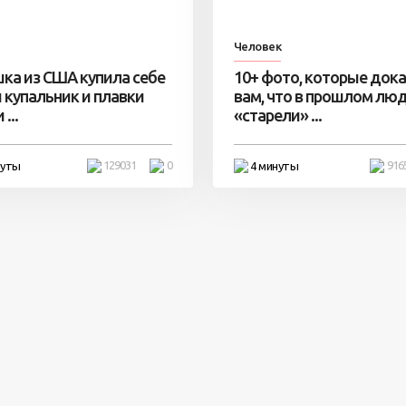
Человек
ка из США купила себе
10+ фото, которые док
 купальник и плавки
вам, что в прошлом лю
...
«старели» ...
129031
0
916
нуты
4 минуты