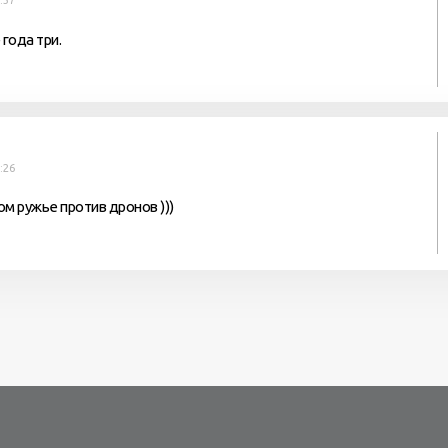
:37
 года три.
:26
м ружье против дронов )))