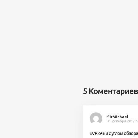
5 Коментариев
SirMichael
31 декабря 2017 в
«VR очки с углом обзор