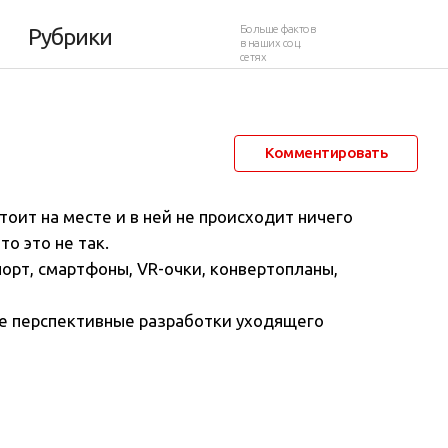
Больше фактов
Рубрики
в наших соц.
сетях
30 декабря 2017 в 07:00
4 357
5
Комментировать
тоит на месте и в ней не происходит ничего
о это не так.
орт, смартфоны, VR-очки, конвертопланы,
е перспективные разработки уходящего