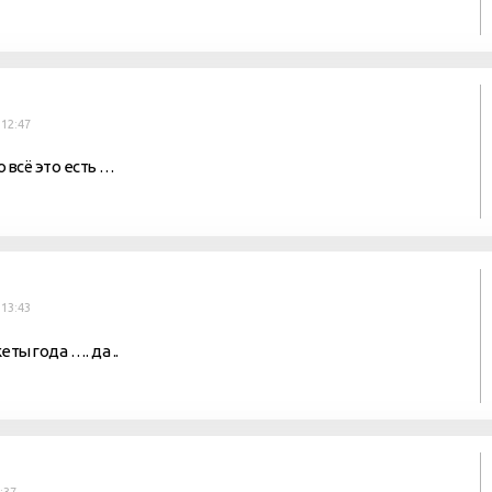
 12:47
о всё это есть …
 13:43
ты года …. да ..