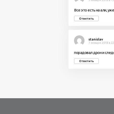
3 января 2018 в 13
Все это есть на али, уже
Ответить
stanislav
7 января 2018 в 22
порадовал дрон и следо
Ответить