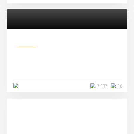
Разное
Парни нашли в лесу
заброшенный вагон и решили
остаться там на ...
4 минуты
7 117
16