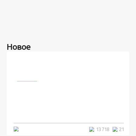
Новое
Разное
100 лет назад на этом острове
посреди моря забыли 100
человек и вернулись туда спустя
7 лет
5 минут
13 718
21