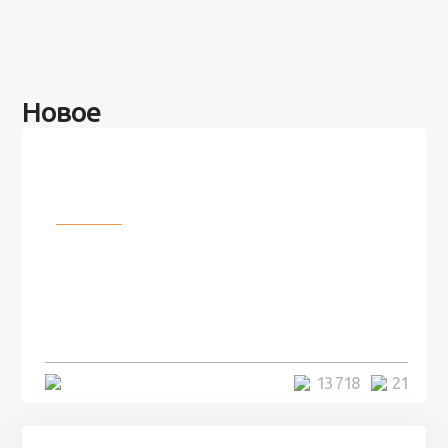
Новое
Разное
100 лет назад на этом острове
посреди моря забыли 100
человек и вернулись туда спустя
7 лет
5 минут
13 718
21