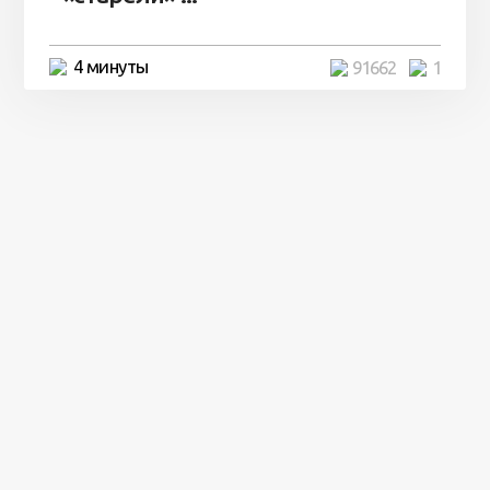
4 минуты
91662
1