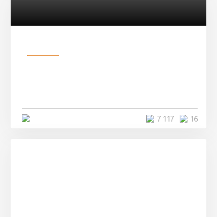
Разное
Парни нашли в лесу
заброшенный вагон и решили
остаться там на ...
4 минуты
7 117
16