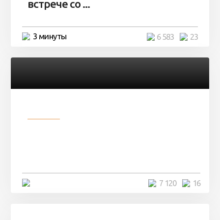
встрече со ...
3 минуты
6 583
23
Разное
Парни нашли в лесу
заброшенный вагон и решили
остаться там на ...
4 минуты
7 120
16