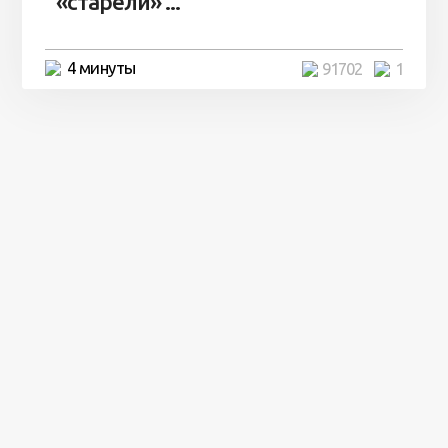
«старели» ...
4 минуты
91702
1