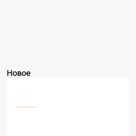
Новое
Разное
100 лет назад на этом острове
посреди моря забыли 100
человек и вернулись туда спустя