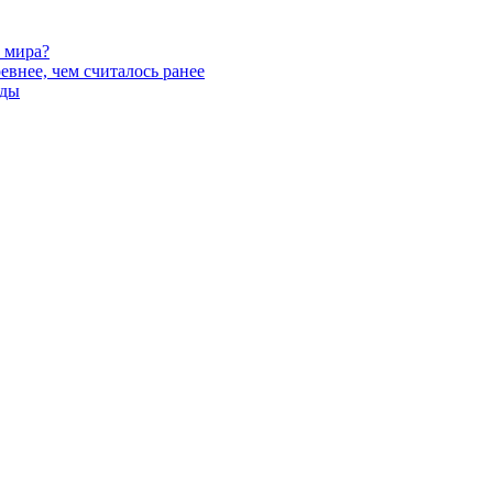
х мира?
евнее, чем считалось ранее
зды