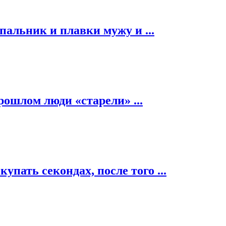
альник и плавки мужу и ...
рошлом люди «старели» ...
пать секондах, после того ...