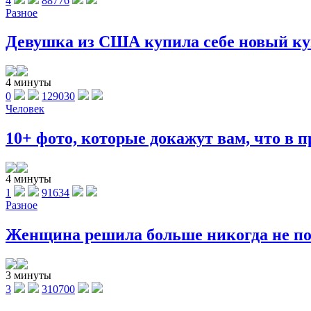
4
88776
Разное
Девушка из США купила себе новый куп
4 минуты
0
129030
Человек
10+ фото, которые докажут вам, что в п
4 минуты
1
91634
Разное
Женщина решила больше никогда не поку
3 минуты
3
310700