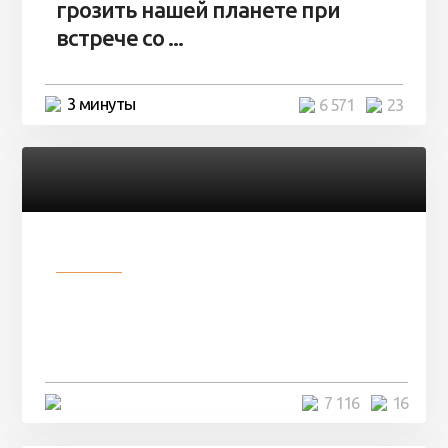
грозить нашей планете при
встрече со ...
3 минуты
6 571
23
Разное
Парни нашли в лесу
заброшенный вагон и решили
остаться там на ...
4 минуты
7 116
16