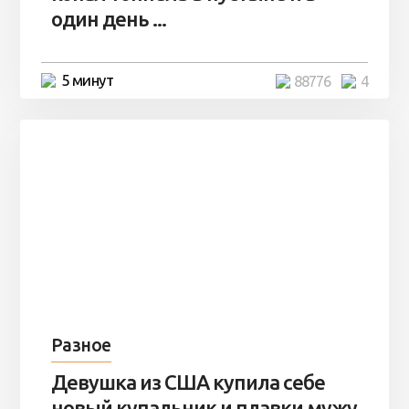
один день ...
5 минут
88776
4
Разное
Девушка из США купила себе
новый купальник и плавки мужу