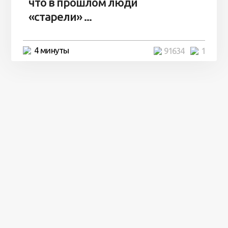
что в прошлом люди
«старели» ...
4 минуты
91634
1