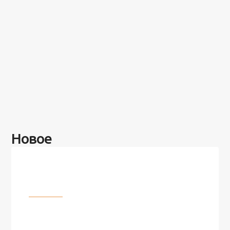
Новое
Разное
100 лет назад на этом острове
посреди моря забыли 100