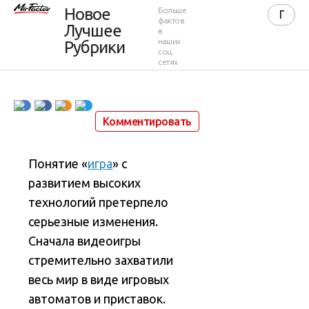
социальных
Новое
Больше
фактов
Лучшее
в
«игр»
наших
Рубрики
соц.
сетях
7 февраля 2013 в 01:21
10 883
0
Комментировать
Понятие «
игра
» с
развитием высоких
технологий претерпело
серьезные изменения.
Сначала видеоигры
стремительно захватили
весь мир в виде игровых
автоматов и приставок.