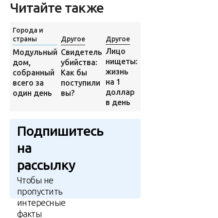
Читайте также
Города и
страны
Другое
Другое
Другое
Лицо
Свидетель
Модульный
Грузовик
нищеты:
убийства:
дом,
перепрыгнул
жизнь
Как бы
собранный
через болид
на 1
поступили
всего за
«Формулы
доллар
вы?
один день
1»
в день
Подпишитесь
на
рассылку
Чтобы не
пропустить
интересные
факты