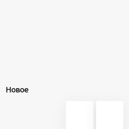
на этом
острове
посреди моря
забыли 100
человек и
вернулись
туда спустя 7
лет
Новое
13 713
21
5 минут