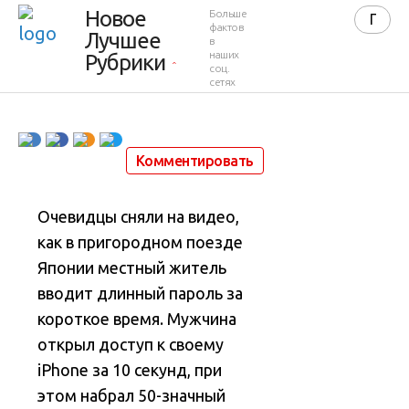
за 10
Новое
Больше
фактов
Лучшее
в
секунд
наших
Рубрики
соц.
сетях
9 ноября 2015 в 23:16
28 916
15
Комментировать
Очевидцы сняли на видео,
как в пригородном поезде
Японии местный житель
вводит длинный пароль за
короткое время
. Мужчина
открыл доступ к своему
iPhone за 10 секунд, при
этом набрал 50-значный