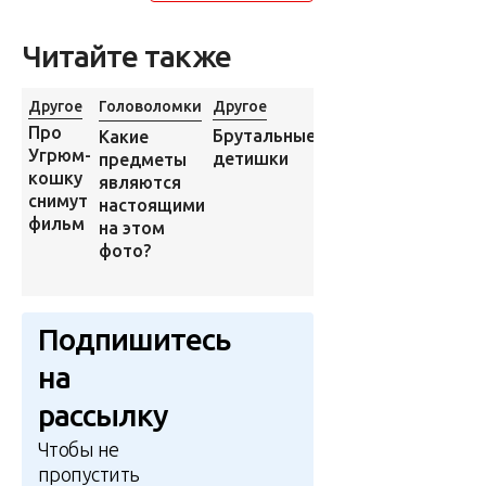
Читайте также
Другое
Головоломки
Другое
Разное
Про
Брутальные
Какие
Команда
Угрюм-
детишки
предметы
парашютистов
кошку
являются
прыгнула с
снимут
настоящими
крыши самого
фильм
на этом
высокого в
фото?
мире жилого
дома
Подпишитесь
на
рассылку
Чтобы не
пропустить