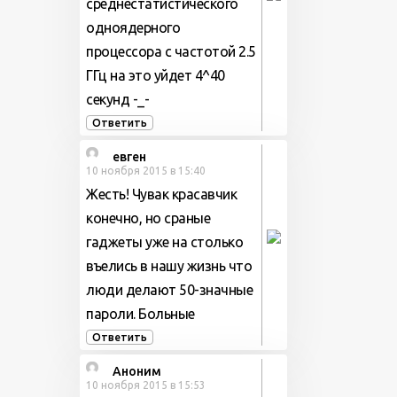
среднестатистического
одноядерного
процессора с частотой 2.5
ГГц на это уйдет 4^40
секунд -_-
Ответить
евген
10 ноября 2015 в 15:40
Жесть! Чувак красавчик
конечно, но сраные
гаджеты уже на столько
въелись в нашу жизнь что
люди делают 50-значные
пароли. Больные
Ответить
Аноним
10 ноября 2015 в 15:53