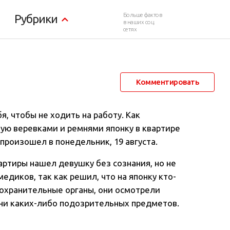
Больше фактов
Рубрики
в наших соц.
сетях
26 августа 2013 в 10:18
31 390
13
Комментировать
я, чтобы не ходить на работу
. Как
ную веревками и ремнями японку в квартире
произошел в понедельник, 19 августа.
ртиры нашел девушку без сознания, но не
едиков, так как решил, что на японку кто-
оохранительные органы, они осмотрели
 ни каких-либо подозрительных предметов.