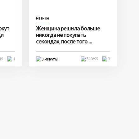
Разное
ажут
Женщина решила больше
ди
никогда не покупать
секондах, после того ...
19
1
310699
3
3 минуты