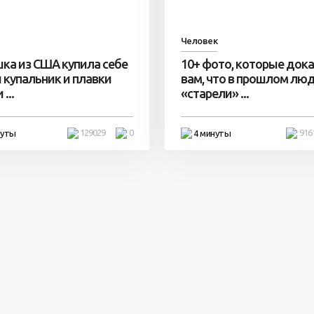
Человек
ка из США купила себе
10+ фото, которые док
 купальник и плавки
вам, что в прошлом лю
...
«старели» ...
129029
0
916
нуты
4 минуты