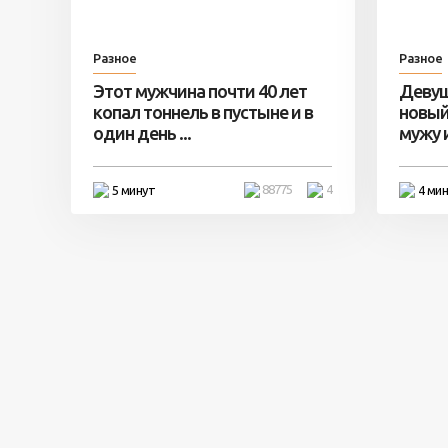
Разное
Разное
Этот мужчина почти 40 лет
Девуш
копал тоннель в пустыне и в
новый
один день ...
мужу и 
88775
4
5 минут
4 ми