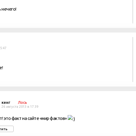
 нечего!
15:47
е!
кенг
Лось
26 августа 2013 в 17:39
т! это факт на сайте «мир фактов»
тить