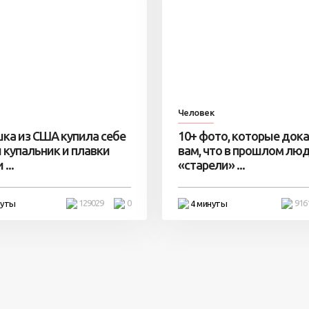
Человек
ка из США купила себе
10+ фото, которые док
 купальник и плавки
вам, что в прошлом лю
...
«старели» ...
129029
0
916
нуты
4 минуты