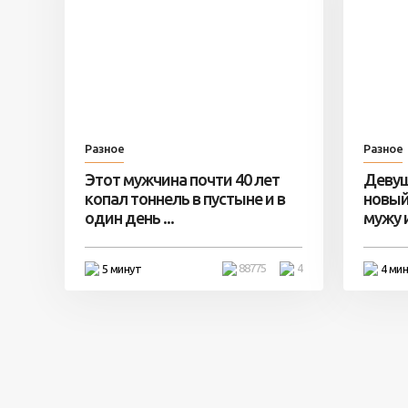
Разное
Разное
Этот мужчина почти 40 лет
Девуш
копал тоннель в пустыне и в
новый
один день ...
мужу и 
88775
4
5 минут
4 ми