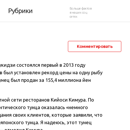
лларов
Больше фактов
Рубрики
в наших соц.
сетях
5 января 2013 в 17:07
45 945
19
Комментировать
кидзи состоялся первый в 2013 году
ов был установлен рекорд цены на одну рыбу
нец был продан за 155,4 миллиона йен
тной сети ресторанов Кийоси Кимура. По
антического тунца оказалась «немного
ания своих клиентов, которые заявили, что
японского тунца. Я надеюсь, этот тунец
 — отметил Кимура.