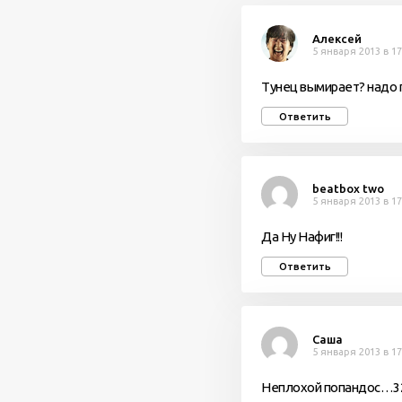
Алексей
5 января 2013 в 17
Тунец вымирает? надо 
Ответить
beatbox two
5 января 2013 в 17
Да Ну Нафиг!!!
Ответить
Саша
5 января 2013 в 17
Неплохой попандос…320