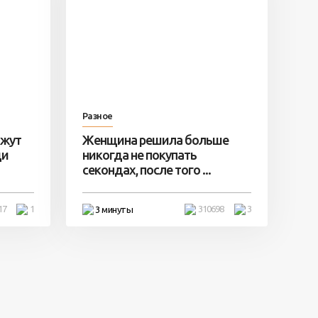
Разное
ажут
Женщина решила больше
ди
никогда не покупать
секондах, после того ...
17
1
310698
3
3 минуты