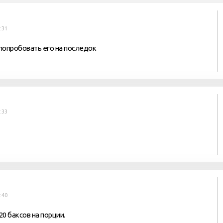
:31
попробовать его на последок
:33
:40
 баксов на порции.