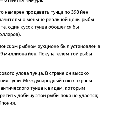
о намерен продавать тунца по 398 йен
 значительно меньше реальной цены рыбы
та, один кусок тунца обошелся бы
олларов).
понском рыбном аукционе был установлен в
,49 миллиона йен. Покупателем той рыбы
ового улова тунца. В стране он высоко
ения суши. Международный союз охраны
антического тунца к видам, которым
претить добычу этой рыбы пока не удается;
Япония.