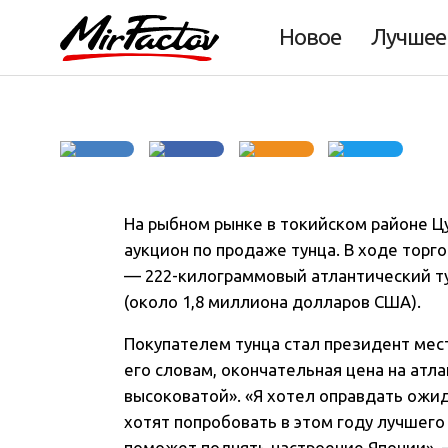
1,8 миллиона до
Новое
Лучшее
На рыбном рынке в токийском районе Цу
аукцион по продаже тунца
. В ходе торг
— 222-килограммовый атлантический ту
(около 1,8 миллиона долларов США).
Покупателем тунца стал президент мес
его словам, окончательная цена на атл
высоковатой». «Я хотел оправдать ожид
хотят попробовать в этом году лучшего 
поможет поднять настроение Японии»,