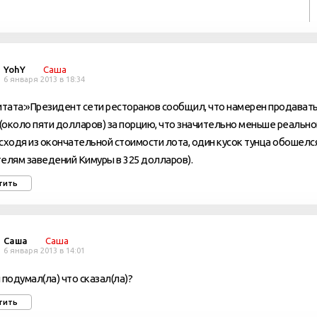
YohY
Саша
6 января 2013 в 18:34
итата:»Президент сети ресторанов сообщил, что намерен продавать
 (около пяти долларов) за порцию, что значительно меньше реальн
сходя из окончательной стоимости лота, один кусок тунца обошелс
елям заведений Кимуры в 325 долларов).
тить
Саша
Саша
6 января 2013 в 14:01
 подумал(ла) что сказал(ла)?
тить