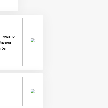
 тунца по
ой цены
я бы