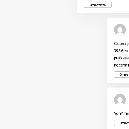
Ответить
Саша, ц
398 йен
рыбы (и
посетит
Отве
YohY ты
Отве