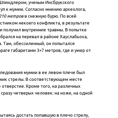
Шпиндлером, ученым Инсбрукского
уп к мумии. Согласно мнению археолога,
210 метров
в снежную бурю. По всей
астником некоего конфликта, в результате
 и получил внутренние травмы. В попытке
брался на перевал в районе Хауслабьоха,
а. Там, обессиленный, он попытался
раге габаритами 3×7 метров, где и умер от
следования мумии в ее левом плече был
ник стрелы. В соответствующем месте
отверстие. Кроме того, на различных
сразу четверых человек: на ноже, на одной
Пытаясь достать попавшую в плечо стрелу,