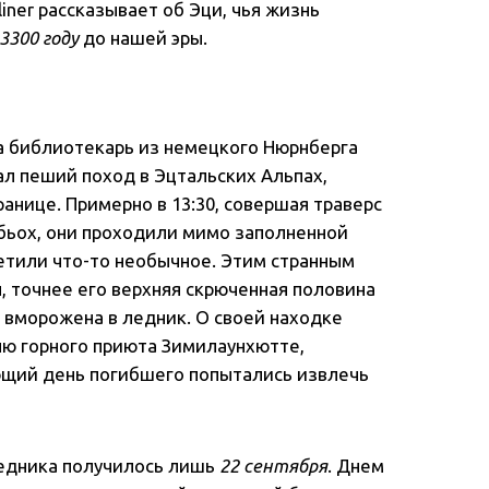
iner рассказывает об Эци, чья жизнь
3300 году
до нашей эры.
 библиотекарь из немецкого Нюрнберга
л пеший поход в Эцтальских Альпах,
ранице. Примерно в 13:30, совершая траверс
бьох, они проходили мимо заполненной
етили что-то необычное. Этим странным
, точнее его верхняя скрюченная половина
 вморожена в ледник. О своей находке
ю горного приюта Зимилаунхютте,
ющий день погибшего попытались извлечь
ледника получилось лишь
22 сентября
. Днем