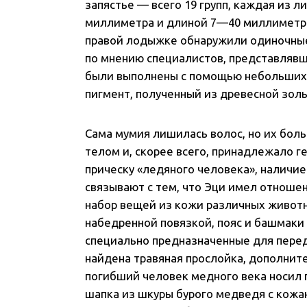
запястье — всего 19 групп, каждая из 
миллиметра и длиной 7—40 миллиметров
правой лодыжке обнаружили одиночные 
по мнению специалистов, представлявш
были выполнены с помощью небольших 
пигмент, полученный из древесной золы
Сама мумия лишилась волос, но их бол
телом и, скорее всего, принадлежало г
прическу «ледяного человека», наличи
связывают с тем, что Эци имел отношен
набор вещей из кожи различных животны
набедренной повязкой, пояс и башмаки 
специально предназначенные для перед
найдена травяная прослойка, дополните
погибший человек медного века носил 
шапка из шкуры бурого медведя с кож