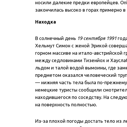
носили далекие предки европейцев. Onl
закончилась высоко в горах примерно в
Находка
В солнечный день
19 сентября 1991
года
Хельмут Симон с женой Эрикой соверша
горном массиве на итало-австрийской г
между седловинами Тизенйох и Хаусла
льдом и талой водой вымоины, где зам
предметом оказался человеческий труп
— нижняя часть тела была по-прежнему
немецкие туристы сообщили смотрител
находившегося по соседству. На следу
на поверхность полностью.
Из-за плохой погоды достать тело из 