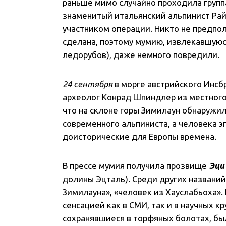
раньше мимо случайно проходила групп
знаменитый итальянский альпинист Ра
участником операции. Никто не предпол
сделана, поэтому мумию, извлекавшуюс
ледорубов), даже немного повредили.
24 сентября
в морге австрийского Инсбр
археолог Конрад Шпиндлер из местного 
что на склоне горы Зимилаун обнаружил
современного альпиниста, а человека э
доисторические для Европы времена.
В прессе мумия получила прозвище
Эци
долины Эцталь). Среди других названий
Зимилауна», «человек из Хауслабьоха».
сенсацией как в СМИ, так и в научных к
сохранявшиеся в торфяных болотах, бы