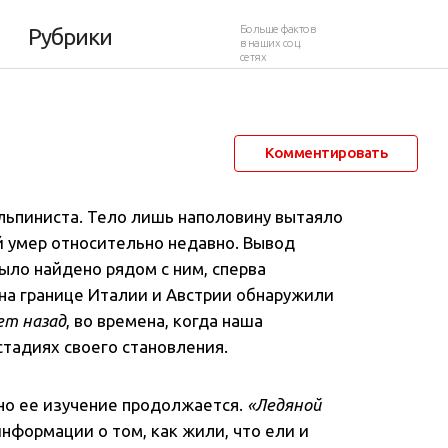
Больше фактов
Рубрики
в наших соц.
сетях
7 января 2019 в 18:26
17 577
1
Комментировать
льпиниста. Тело лишь наполовину вытаяло
ый умер относительно недавно.
Вывод
было найдено рядом с ним, сперва
 на границе Италии и Австрии обнаружили
ет назад
, во времена, когда наша
стадиях своего становления.
 но ее изучение продолжается.
«Ледяной
нформации о том, как жили, что ели и