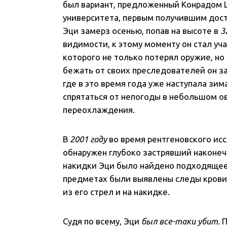
был вариант, предложенный Конрадом 
университета, первым получившим дост
Эци замерз осенью, попав на высоте в
3
видимости, к этому моменту он стал уч
которого не только потерял оружие, но
бежать от своих преследователей он за
где в это время года уже наступала зим
спрятаться от непогоды в небольшом ов
переохлаждения.
В
2001 году
во время рентгеновского ис
обнаружен глубоко застрявший наконеч
накидки Эци было найдено подходящее 
предметах были выявлены следы крови 
из его стрел и на накидке.
Судя по всему, Эци
был все-таки убит
. 