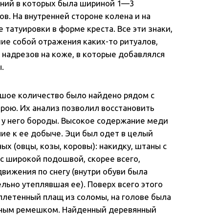
линий в которых была шириной 1—3
. На внутренней стороне колена и на
татуировки в форме креста. Все эти знаки,
ие собой отражения каких-то ритуалов,
надрезов на коже, в которые добавлялся
.
ьшое количество было найдено рядом с
ерою. Их анализ позволил восстановить
е у него бороды. Высокое содержание меди
ие к ее добыче. Эци был одет в целый
х (овцы, козы, коровы): накидку, штаны с
с широкой подошвой, скорее всего,
вижения по снегу (внутри обуви была
льно утеплявшая ее). Поверх всего этого
плетенный плащ из соломы, на голове была
аным ремешком. Найденный деревянный