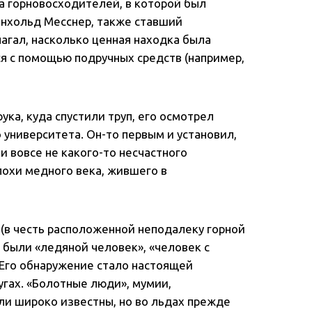
а горновосходителей, в которой был
йнхольд Месснер, также ставший
агал, насколько ценная находка была
я с помощью подручных средств (например,
ука, куда спустили труп, его осмотрел
университета. Он-то первым и установил,
и вовсе не какого-то несчастного
похи медного века, жившего в
(в честь расположенной неподалеку горной
 были «ледяной человек», «человек с
 Его обнаружение стало настоящей
ругах. «Болотные люди», мумии,
ли широко известны, но во льдах прежде