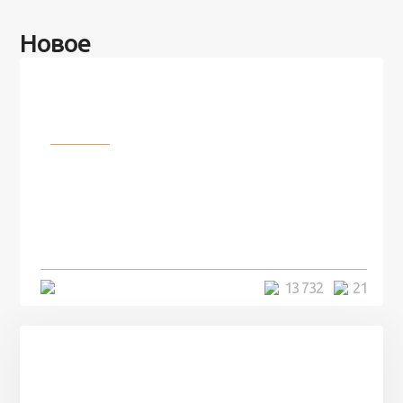
Новое
Разное
100 лет назад на этом острове
посреди моря забыли 100
человек и вернулись туда спустя
7 лет
5 минут
13 732
21