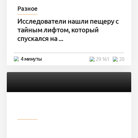
Разное
Исследователи нашли пещеру с
тайным лифтом, который
спускался на ...
4 минуты
29 161
20
Разное
Девушка показала свои фото, но
никто так и не смог угадать ...