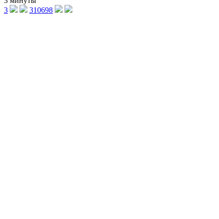
3 минуты
3
310698