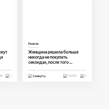
Разное
ажут
Женщина решила больше
ди
никогда не покупать
секондах, после того ...
49
1
310701
3
3 минуты