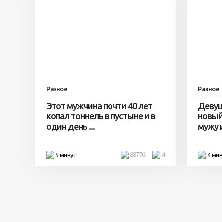
Разное
Разное
Этот мужчина почти 40 лет
Девуш
копал тоннель в пустыне и в
новый
один день ...
мужу и 
88776
4
5 минут
4 ми