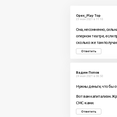
Орех_Play Top
23 мая 2021 в 11:10
Она, несомненно, сильн
оперном театре, если 
сколько же там получа
Ответить
Вадим Попов
24 мая 2021 в 06:50
Нужны деньги, что бы 
Вот вам капитализм. Ж
СМС-ками.
Ответить