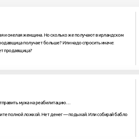
ая и смелая женщина. Но сколько же получают в ирландском
продавщица получает больше? Или надо спросить иначе:
ет продавщица?
отправить мужа на реабилитацию…
рите полной ложкой. Нет денег — подыхай. Или собирай бабло