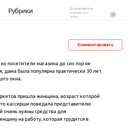
Больше фактов
Рубрики
в наших соц.
сетях
23 мая 2021 в 07:04
128 666
5
Комментировать
но посетители магазина до сих пор не
я, дама была популярна практически 30 лет
ого окна.
аркетов пришла женщина, возраст которой
есто кассирши поведала представителю
ей очень нужны средства для
нщину на работу, которая трудится в