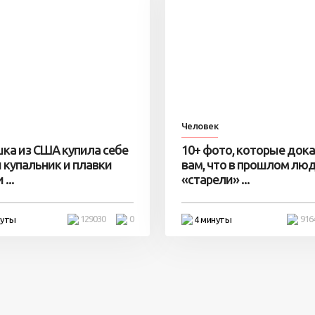
Человек
ка из США купила себе
10+ фото, которые док
 купальник и плавки
вам, что в прошлом лю
...
«старели» ...
129030
0
916
нуты
4 минуты